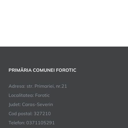
PRIMĂRIA COMUNEI FOROTIC
Adresa: str. Primariei, nr.21
Localitatea: Forotic
Judet: Caras-Severin
Cod postal: 327210
Telefon: 0371105291