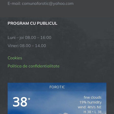
E-mail:
comunaforotic@yahoo.com
PROGRAM CU PUBLICUL
Luni – joi 08.00 – 16:00
Vineri 08.00 – 14.00
Cookies
Politica de confidentialitate
FOROTIC
38
few clouds
°
19% humidity
wind: 4m/s NE
H 38 • L 38