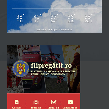
38
40
37
36
38
°
°
°
°
°
THU
FRI
SAT
SUN
MON
Weather from OpenWeatherMap