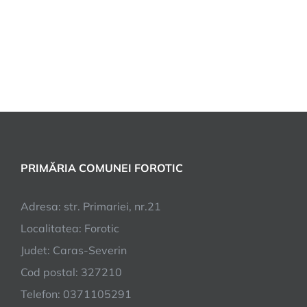
PRIMĂRIA COMUNEI FOROTIC
Adresa: str. Primariei, nr.21
Localitatea: Forotic
Judet: Caras-Severin
Cod postal: 327210
Telefon: 0371105291