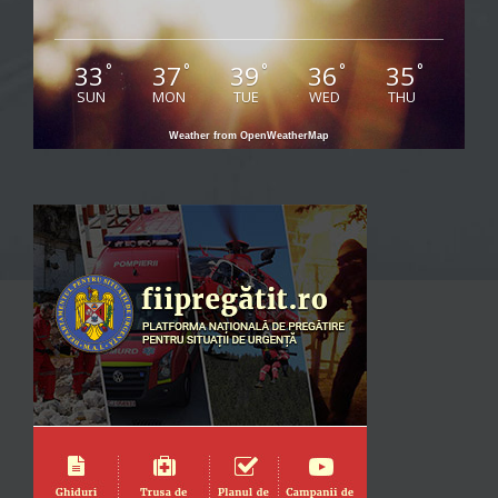
33
37
39
36
35
°
°
°
°
°
SUN
MON
TUE
WED
THU
Weather from OpenWeatherMap