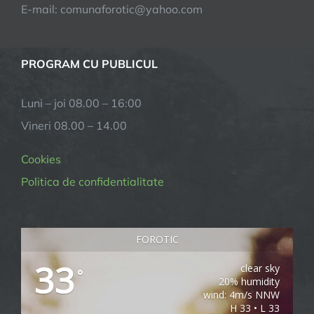
E-mail:
comunaforotic@yahoo.com
PROGRAM CU PUBLICUL
Luni – joi 08.00 – 16:00
Vineri 08.00 – 14.00
Cookies
Politica de confidentialitate
FOROTIC
33
clear sky
°
20% humidity
wind: 4m/s NNW
H 33 • L 33