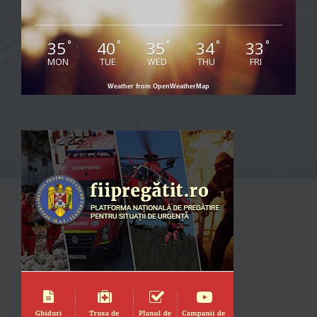
35
40
35
34
33
°
°
°
°
°
MON
TUE
WED
THU
FRI
Weather from OpenWeatherMap