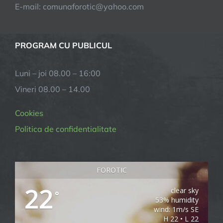
E-mail:
comunaforotic@yahoo.com
PROGRAM CU PUBLICUL
Luni – joi 08.00 – 16:00
Vineri 08.00 – 14.00
Cookies
Politica de confidentialitate
FOROTIC
22
clear sky
°
53% humidity
wind: 1m/s SE
H 22 • L 22