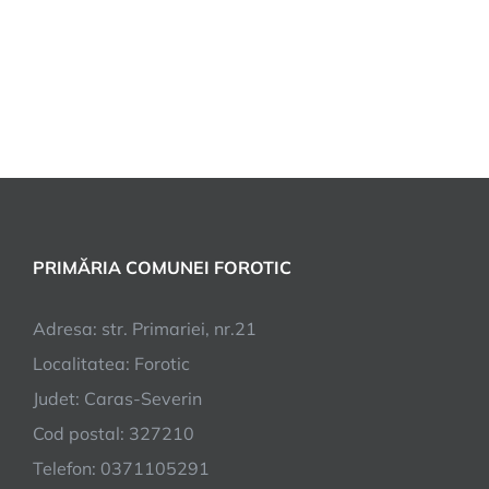
PRIMĂRIA COMUNEI FOROTIC
Adresa: str. Primariei, nr.21
Localitatea: Forotic
Judet: Caras-Severin
Cod postal: 327210
Telefon: 0371105291