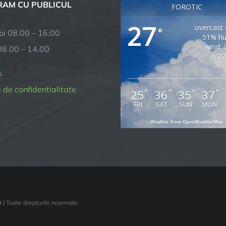
AM CU PUBLICUL
FOROTIC
27
overcast 
°
joi 08.00 – 16:00
51% hu
wind: 
08.00 – 14.00
H 27
s
a de confidentialitate
25
36
35
37
°
°
°
°
FRI
SAT
SUN
MON
Weather from OpenWeatherMap
r
| Toate drepturile rezervate