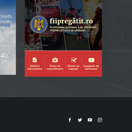
clouds
midity
3m/s S
 • L 27
40
°
TUE
Facebook
Twitter
YouTube
Instagram