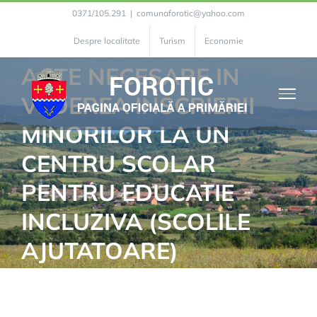
Skip
INTOCMIRE DE
0371/105.291
|
comunaforotic@yahoo.com
to
ANCHETE SOCIALE -A.
Despre localitate
Turism
Economie
content
ACTE NECESARE IN
VEDEREA INSCRIERII
MINORILOR LA UN
CENTRU SCOLAR
PENTRU EDUCATIE
INCLUZIVA (SCOLILE
AJUTATOARE)