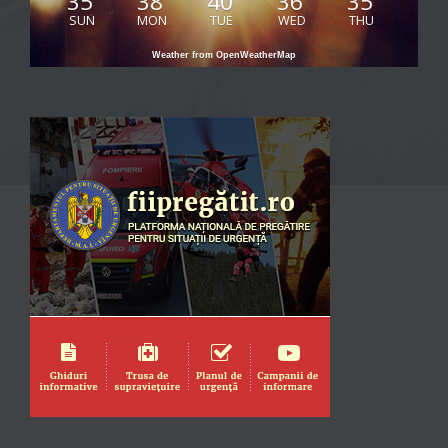
35
38
40
36
35
SUN
MON
TUE
WED
THU
Weather from OpenWeatherMap