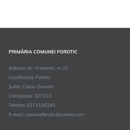
PRIMĂRIA COMUNEI FOROTIC
Adresa: str. Primariei, nr.21
Localitatea: Forotic
Judet: Caras-Severin
Cod postal: 327210
Telefon: 0371105291
E-mail:
comunaforotic@yahoo.com