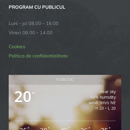
PROGRAM CU PUBLICUL
Luni – joi 08.00 – 16:00
Vineri 08.00 – 14.00
Cookies
Politica de confidentialitate
FOROTIC
20
clear sky
°
66% humidity
wind: 3m/s NE
H 20 • L 20
°
°
°
°
°