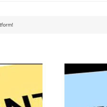
ajare
tenți
ernali
esioniști.
tform!