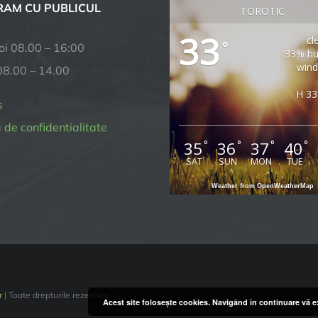
AM CU PUBLICUL
FOROTIC
33
cl
°
joi 08.00 – 16:00
33% hu
wind
08.00 – 14.00
H 33
s
a de confidentialitate
35
36
37
40
°
°
°
°
SAT
SUN
MON
TUE
Weather from OpenWeatherMap
r
| Toate drepturile rezervate
Acest site foloseşte cookies. Navigând în continuare vă ex