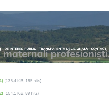
II DE INTERES PUBLIC
TRANSPARENȚĂ DECIZIONALĂ
CONTACT
 maternali profesioniști
1)
(135,4 KiB, 155 hits)
2)
(154,1 KiB, 89 hits)
tru