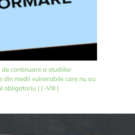
 de continuare a studiilor
 din medii vulnerabile care nu au
obligatoriu ( I -VIII )