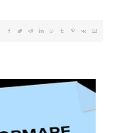
Facebook
Twitter
Reddit
LinkedIn
WhatsApp
Tumblr
Pinterest
Vk
E-
mail: