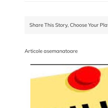
Ang
asis
mat
prof
Share This Story, Choose Your Pla
Articole asemanatoare