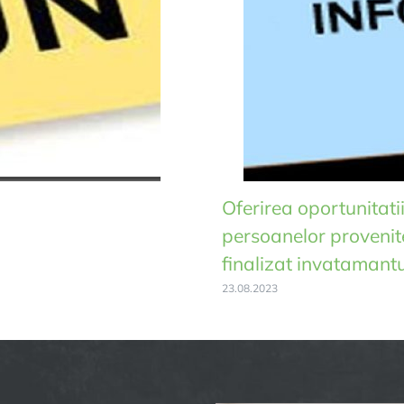
Oferirea oportunitatii
persoanelor provenite
finalizat invatamantul 
23.08.2023